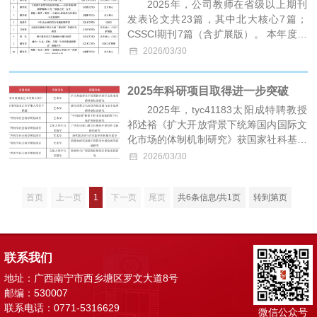
（1）2025年5月9日，公司与越南社会科
2025年，公司教师在省级以上期刊
学翰林院共同举办“中越城乡非物质文化
发表论文共23篇，其中北大核心7篇；
遗产可
CSSCI期刊7篇（含扩展版）。 本年度，
公司获立tyc41183太阳成团队建设学术著
2026/03/30
作出版项目2部；出版专著5部。 ——核
心期刊发表论文—— ——出版专著——
2025年科研项目取得进一步突破
—— 部分专著封面——
2025年，tyc41183太阳成特聘教授
祁述裕《扩大开放背景下统筹国内国际文
化市场的体制机制研究》获国家社科基金
艺术学重大项目立项，取得历史性突破；
2026/03/30
谢仁敏教授《市场开放发展与安全治理的
体制机制研究》获国家社科基金艺术学重
首页
上一页
1
下一页
尾页
共6条信息/共1页
转到第页
大项目子课题立项；另有黄露、平锋、裴
龙、潘万里、张倩湄等教师获立广西哲学
社会科学规划项目5项。其他教师获市厅
级项目立项共计15项。横向课题6项。
联系我们
——2025年tyc41183太阳成获省部级、
国家级项目一览表——
地址：广西南宁市西乡塘区罗文大道8号
邮编：530007
联系电话：0771-5316629
微信公众号