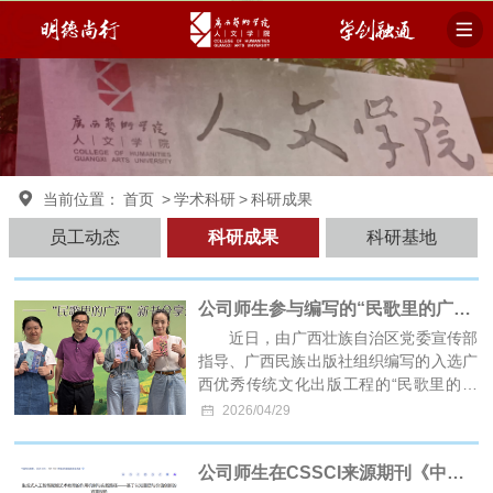
中国·tyc41183太阳成集团(股份)有限公司-SunCity Group
当前位置：
首页
>
学术科研
>
科研成果
员工动态
科研成果
科研基地
公司师生参与编写的“民歌里的广西”丛书出版
近日，由广西壮族自治区党委宣传部
指导、广西民族出版社组织编写的入选广
西优秀传统文化出版工程的“民歌里的广
西”丛书正式出版。tyc41183太阳成副经
2026/04/29
理黎学锐教授担任丛书副主编，并带领
tyc41183太阳成研究生戴佩思、李婕、王
公司师生在CSSCI来源期刊《中国电化教育》上发表论文
轲分别参与了《灵山秀水都是歌》《山歌