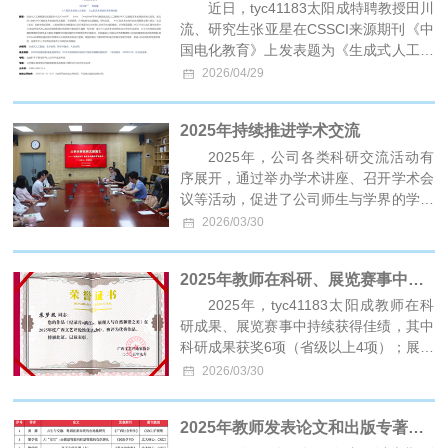
能把海填平》《美德山歌代代传》三部书
近日，tyc41183太阳成特聘教授田川
稿的编写。 编写过程中，师生团队秉持
流、研究生张亚星在CSSCI来源期刊《中
严谨务实的学术态度，既深入梳理广西民
国电化教育》上发表题为《生成式人工智
歌的历史脉络与文化根源，又注重挖掘民
能赋能艺术教育的作用机制与实践路径
2026/04/29
歌与广西地域文化、民族风情之间的深层
——基于认知重塑与价值创新的双重视
联系。丛书精心挑选广西不同类型经典民
角》的论文。 文章聚焦生成式人工智能
2025年持续推进学术交流
歌作品，用生动的文字讲述每一首民歌背
（AIGC）赋能艺术教育的系统化变革，
后藏着的广西故事，每一部书稿均力求做
深入剖析AIGC赋能艺术教育的现实图
2025年，公司各类科研交流活动有
到通俗性与专业性相融合。 此次丛书编
景、学理逻辑、作用机制与实践路径。研
序展开，通过举办学术讲座、召开学术会
写是公司公司产品教学相长、知
究发现，AIGC在艺术教育中的应用图景
议等活动，促进了公司师生与学界的学术
主要体现为“实证+实践”的教学模式革
交流。 1.学术讲座 本年度，公司举办高
2026/03/30
新、人机协同的主体性重构以及价值取向
水平学术讲座6场，先后邀请国内文化艺
从共性育人向多元生成的嬗变。从学理层
术领域知名学者如李昂、王永健、孙伟
2025年教师在科研、展览赛事中获得佳绩
面看，AIGC作为认知工具与关系中介，
科、祁述裕等教授在“人文大讲堂”开讲。
推动员工艺术认知从经验性积累向创造性
▼吉林艺术研究院经理李昂博士主讲“从
2025年，tyc41183太阳成教师在科
升维的跃迁，借助“拟主体”身份介入促进
学术研究到文旅演艺——《戏韵关东》的
研成果、展览赛事中持续获得佳绩，其中
主体间性转向，必然会引发规
文化内涵与艺术特质” ▼中国艺术研究院
科研成果获奖6项（省级以上4项）；展览
艺术学研究所研究员王永健主讲“器物的
赛事获奖14项（省级以上7项）。 ——部
2026/03/30
流动与文化意义再生产——中国古代与东
分成果获奖证书——
南亚外销瓷的民族志研究” 2.学术会议 本
2025年教师发表论文和出版专著取得佳绩
年度，公司举办高水平学术会议5场：