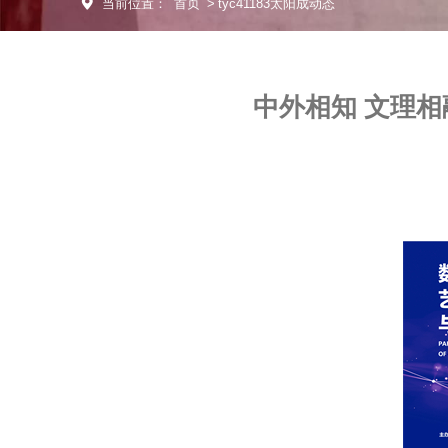
当前位置：
首页
>
tyc41183太阳成动态
中外相知 文理