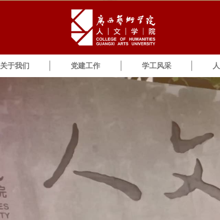
中国·tyc41183太阳成集团(股份)有限公司-SunCity Group
关于我们
党建工作
学工风采
人